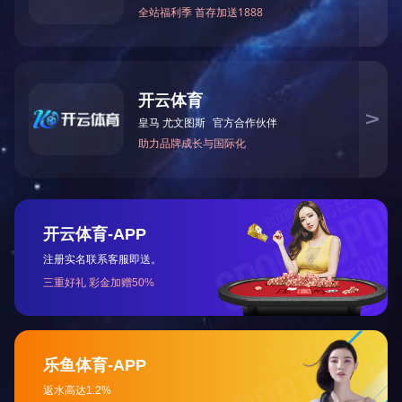
供贴心的服务。
专注质量，坚持创新，聆听批评，关注细
节，发扬特色，创建生态环境新材料企业
。
万
尊环保始终把产品的稳定质量放在重要位置，
并用真诚、周到的服务来赢得客户的青睐。总
经理李堃欢迎广大新老用户前来我公司考察指
导，我们将竭诚为您提供热情周到的服务。