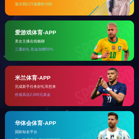
服务电话：
15092351666
华体会官方网页版
电话： 15092351666
电话： 18653305198
电话： 13355210058
网址： www.grovefarmhouse.com
地址：山东省淄博市淄川区磁村工业园