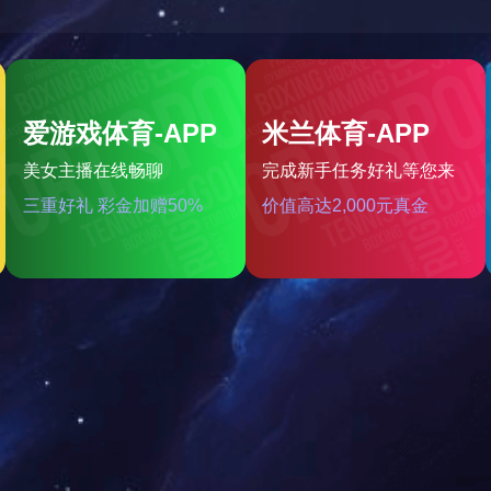
絮凝剂使用的作用原理
么会结团呢