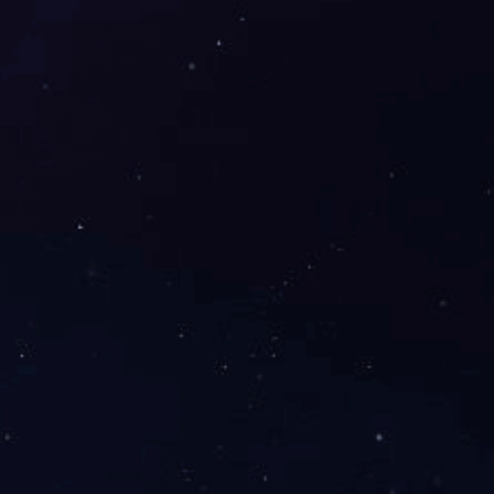
2024-12-31
解物也不会重新结合。不过因为它的氧化性强，所
左右就反应完全，直接把氨氮降下来。
会(中国)