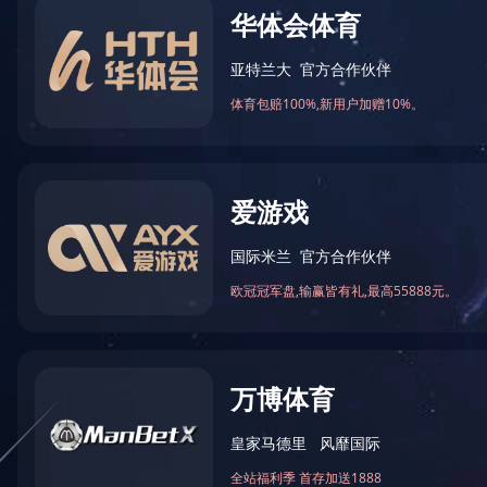
首页
/
新闻
/
常见问答
行业资讯
怎样来确定
常见问答
More +
聚合氯化铝
More +