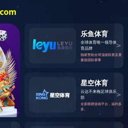
24小时咨询热线：
15092351666
华体会(中国)
|