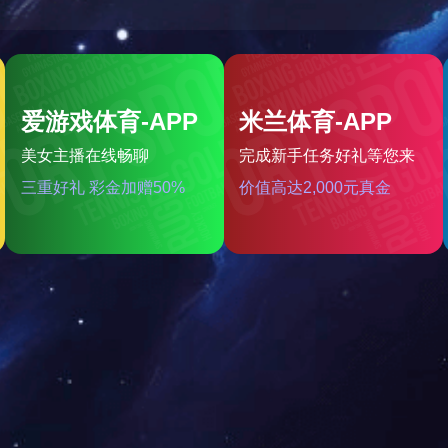
式氯化铝
食品级聚合氯化铝
级聚合氯化铝
液体聚合氯化铝