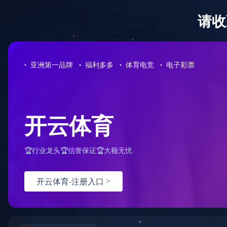
华体会
-专注华
公司首页
关于我们
产品中心
|
|