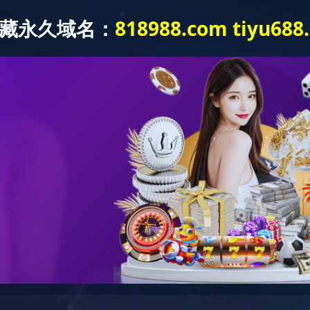
官方网页版
体会生产供应-
工程案例
新闻中心
在线留言
|
|
|
产品中心