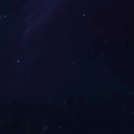
案例中心
新闻中心
在线留言
华体
华体会官方网页版
电话： 15092351666
1666
电话： 18653305198
电话： 13355210058
网址： www.grovefarmhouse.co