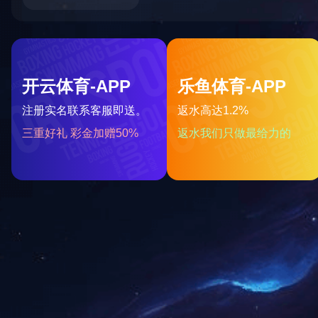
聚合硫酸铁
碱
化学泥浆
絮凝剂
氨氮去除剂
醋酸钠
除氟剂
硫酸铝
除磷剂
触变润滑剂
工业
抑尘剂